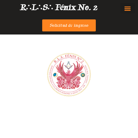
R∴L∴S∴ Fénix No. 2
Grado
Solicitud de ingreso